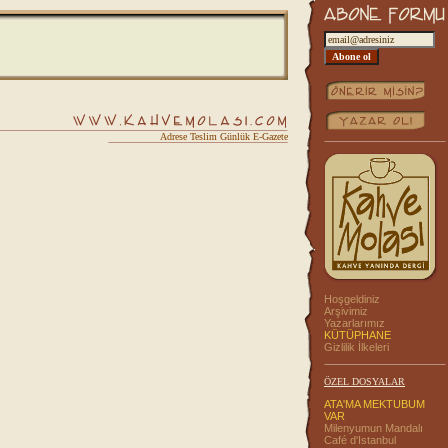
Adrese Teslim Günlük E-Gazete
Hoşgeldiniz
Arşivimiz
Yazarlarımız
KÜTÜPHANE
Gizlilik İlkeleri
ÖZEL DOSYALAR
ATA'MA MEKTUBUM
VAR
Milenyumun Mandalı
Café d'Istanbul