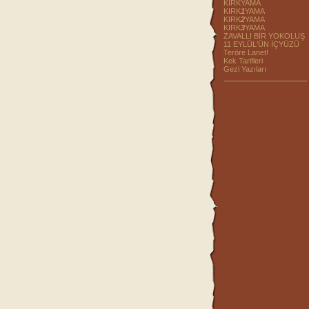
KIRKYAMA
KIRK
1
YAMA
KIRK
2
YAMA
KIRK
3
YAMA
ZAVALLI BİR YOKOLUŞ
11 EYLÜL'ÜN İÇYÜZÜ
Teröre Lanet!
Kek Tarifleri
Gezi Yazıları