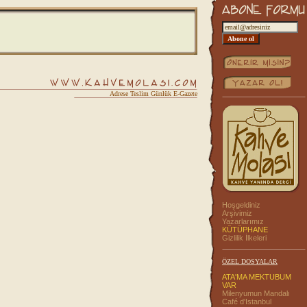
Adrese Teslim Günlük E-Gazete
Hoşgeldiniz
Arşivimiz
Yazarlarımız
KÜTÜPHANE
Gizlilik İlkeleri
ÖZEL DOSYALAR
ATA'MA MEKTUBUM
VAR
Milenyumun Mandalı
Café d'Istanbul