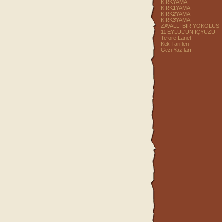
KIRKYAMA
KIRK
1
YAMA
KIRK
2
YAMA
KIRK
3
YAMA
ZAVALLI BİR YOKOLUŞ
11 EYLÜL'ÜN İÇYÜZÜ
Teröre Lanet!
Kek Tarifleri
Gezi Yazıları