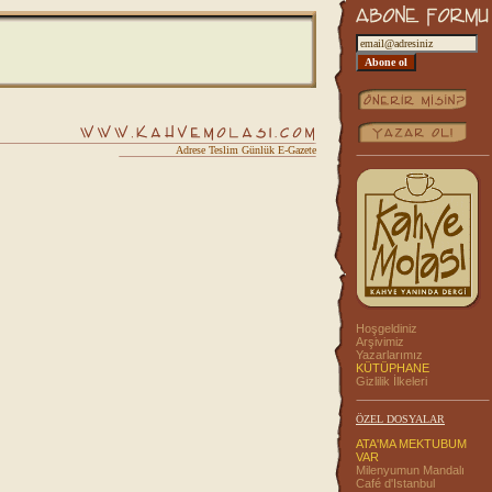
Adrese Teslim Günlük E-Gazete
Hoşgeldiniz
Arşivimiz
Yazarlarımız
KÜTÜPHANE
Gizlilik İlkeleri
ÖZEL DOSYALAR
ATA'MA MEKTUBUM
VAR
Milenyumun Mandalı
Café d'Istanbul