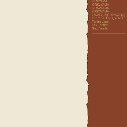
KIRKYAMA
KIRK
1
YAMA
KIRK
2
YAMA
KIRK
3
YAMA
ZAVALLI BİR YOKOLUŞ
11 EYLÜL'ÜN İÇYÜZÜ
Teröre Lanet!
Kek Tarifleri
Gezi Yazıları