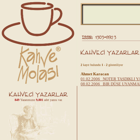
2
kayıt bulundu
1 - 2
gösteriliyor
Ahmet Karacan
01.02.2006 NOTER TASDIKLI Y
08.02.2006 BIR DÜSE UYANMA
849
Yazarımızın
9,801
adet yazısı var.