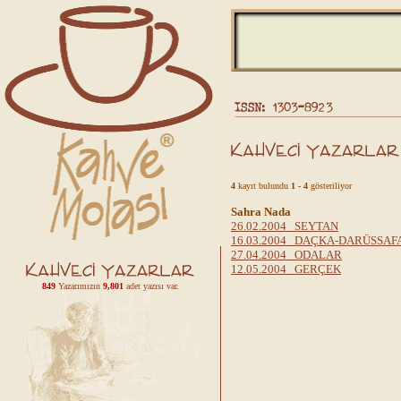
4
kayıt bulundu
1 - 4
gösteriliyor
Sahra Nada
26.02.2004 SEYTAN
16.03.2004 DAÇKA-DARÜSSAF
27.04.2004 ODALAR
12.05.2004 GERÇEK
849
Yazarımızın
9,801
adet yazısı var.