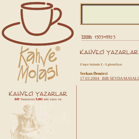
1
kayıt bulundu
1 - 1
gösteriliyor
Serkan Demirci
17.03.2004 BIR SEVDA MASALI
849
Yazarımızın
9,801
adet yazısı var.