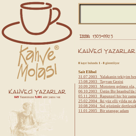
8
kayıt bulundu
1 - 8
gösteriliyor
Sait Elibol
31.07.2003 Yalakanin tekiyim be
15.08.2003 Tayvan Gezisi
10.09.2003 Mototren gelmez ola,
06.10.2003 Üstün Bir Istanbul'da 
05.11.2003 Rapunzel hiç bir zam
849
Yazarımızın
9,801
adet yazısı var.
25.02.2004 Iki yüz elli yilda ne de
10.08.2004 Sol gözümle dertlesir
11.01.2005 Bir utangaç adam