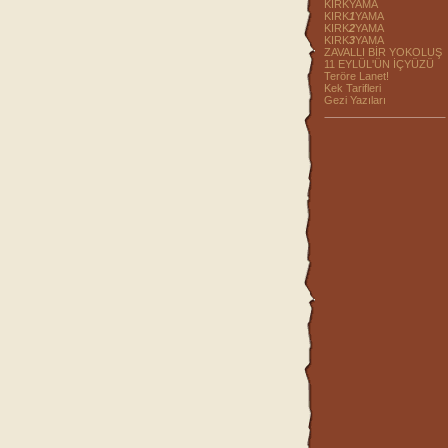
KIRKYAMA
KIRK
1
YAMA
KIRK
2
YAMA
KIRK
3
YAMA
ZAVALLI BİR YOKOLUŞ
11 EYLÜL'ÜN İÇYÜZÜ
Teröre Lanet!
Kek Tarifleri
Gezi Yazıları