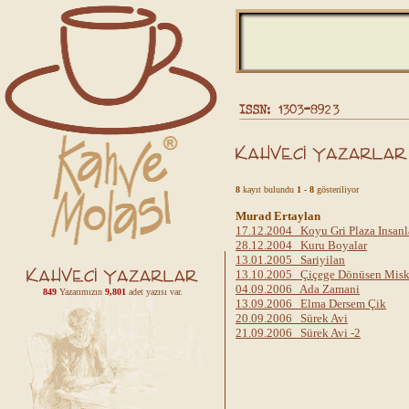
8
kayıt bulundu
1 - 8
gösteriliyor
Murad Ertaylan
17.12.2004 Koyu Gri Plaza Insanl
28.12.2004 Kuru Boyalar
13.01.2005 Sariyilan
13.10.2005 Çiçege Dönüsen Misk
04.09.2006 Ada Zamani
849
Yazarımızın
9,801
adet yazısı var.
13.09.2006 Elma Dersem Çik
20.09.2006 Sürek Avi
21.09.2006 Sürek Avi -2