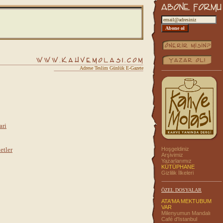
Adrese Teslim Günlük E-Gazete
ari
etler
Hoşgeldiniz
Arşivimiz
Yazarlarımız
KÜTÜPHANE
Gizlilik İlkeleri
ÖZEL DOSYALAR
ATA'MA MEKTUBUM
VAR
Milenyumun Mandalı
Café d'Istanbul